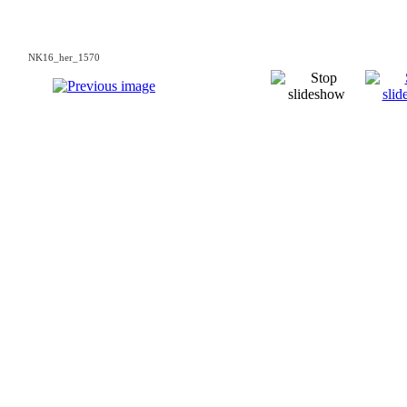
NK16_her_1570